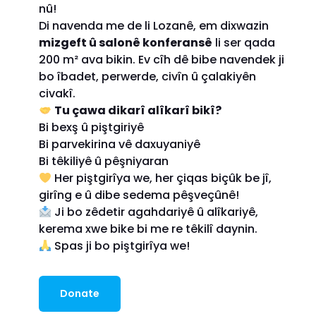
nû!
Di navenda me de li Lozanê, em dixwazin
mizgeft û salonê konferansê
li ser qada
200 m² ava bikin. Ev cîh dê bibe navendek ji
bo îbadet, perwerde, civîn û çalakiyên
civakî.
Tu çawa dikarî alîkarî bikî?
Bi bexş û piştgiriyê
Bi parvekirina vê daxuyaniyê
Bi têkiliyê û pêşniyaran
Her piştgirîya we, her çiqas biçûk be jî,
girîng e û dibe sedema pêşveçûnê!
Ji bo zêdetir agahdariyê û alîkariyê,
kerema xwe bike bi me re têkilî daynin.
Spas ji bo piştgirîya we!
Donate