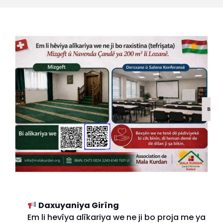
Daxuyaniya Girîng
Em li hevîya alîkariya we ne ji bo proja me ya